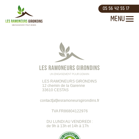
05 56 42 55 17
LES RAMONEURS GIRONDINS
12 chemin de la Garenne
33610 CESTAS
contact[at]lesramoneursgirondins.fr
TVA FR86804122976
DU LUNDI AU VENDREDI :
de 9h à 13h et 14h à 17h