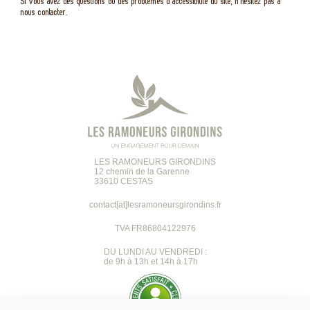
Si vous avez des questions ou des problèmes d’accessibilité du site, n’hésitez pas à
nous contacter.
LES RAMONEURS GIRONDINS
12 chemin de la Garenne
33610 CESTAS
contact[at]lesramoneursgirondins.fr
TVA FR86804122976
DU LUNDI AU VENDREDI :
de 9h à 13h et 14h à 17h