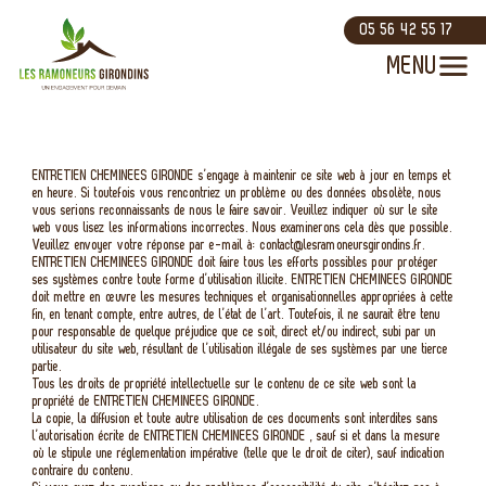
05 56 42 55 17
ENTRETIEN CHEMINEES GIRONDE s’engage à maintenir ce site web à jour en temps et
en heure. Si toutefois vous rencontriez un problème ou des données obsolète, nous
vous serions reconnaissants de nous le faire savoir. Veuillez indiquer où sur le site
web vous lisez les informations incorrectes. Nous examinerons cela dès que possible.
Veuillez envoyer votre réponse par e-mail à:
contact@
lesramoneursgirondins.fr
.
ENTRETIEN CHEMINEES GIRONDE doit faire tous les efforts possibles pour protéger
ses systèmes contre toute forme d’utilisation illicite. ENTRETIEN CHEMINEES GIRONDE
doit mettre en œuvre les mesures techniques et organisationnelles appropriées à cette
fin, en tenant compte, entre autres, de l’état de l’art. Toutefois, il ne saurait être tenu
pour responsable de quelque préjudice que ce soit, direct et/ou indirect, subi par un
utilisateur du site web, résultant de l’utilisation illégale de ses systèmes par une tierce
partie.
Tous les droits de propriété intellectuelle sur le contenu de ce site web sont la
propriété de ENTRETIEN CHEMINEES GIRONDE.
La copie, la diffusion et toute autre utilisation de ces documents sont interdites sans
l’autorisation écrite de ENTRETIEN CHEMINEES GIRONDE , sauf si et dans la mesure
où le stipule une réglementation impérative (telle que le droit de citer), sauf indication
contraire du contenu.